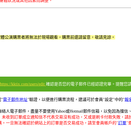
員身體狀況或其他因素而調整。
賞，實體公演購票者將無法於現場觀看，購票前還請留意，敬請見諒。
https://kktix.com/users/edit
確認是否您的電子郵件已經認證完畢。提醒您請勿使
"
電子郵件地址
"驗證，以便進行購票流程，建議可於會員"設定"中的"
報
人電子郵件，盡量不要使用Yahoo或Hotmail郵件信箱，以免因為
，未收到訂單成立通知信不代表交易沒有成功，又或是刷卡付款失敗，請
購。一旦無法確認於網站上的訂單是否交易成功，請至會員帳戶的"
訂單
"