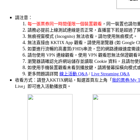
請注意：
每一張票券同一時間僅限一個裝置觀看
，同一裝置也請勿
請務必提前上線測試連線是否正常，直播當下若是超過了
無痕視窗模式 (Incognito) 無法收看，請勿使用無痕模式。
無法直接由 KKTIX App 觀看，請使用瀏覽器 (如 Google Chr
如要進行流暢的高畫質(FHD)串流，您的網路連線速度需達8 
請勿使用 VPN 連線觀看，使用 VPN 觀看恕無法保證觀
瀏覽器請確認允許網站儲存並讀取 Cookie 資料，且請
如使用手機裝置觀看未看到播放鍵，請將螢幕採橫向模式
更多問題請詳閱
線上活動 Q&A
/
Live Streaming Q&A
收看方式：請登入KKTIX網站，點選首頁左上角「
我的票券/My Ti
Live」即可進入活動播放頁。