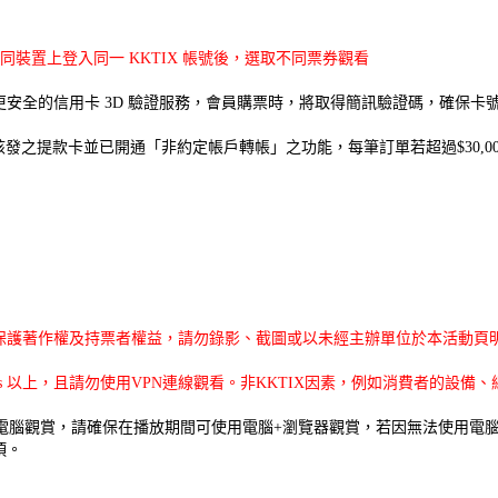
同裝置上登入同一 KKTIX 帳號後，選取不同票券觀看
更安全的信用卡
3D
驗證服務，會員購票時，將取得簡訊驗證碼，確保卡
核發之提款卡並已開通「非約定帳戶轉帳」之功能
，
每筆訂單若超過
$30,0
保護著作權及持票者權益，請勿錄影、截圖或以未經主辦單位於本活動頁
ps 以上，且請勿使用VPN連線觀看。非KKTIX因素，例如消費者的設備
用電腦觀賞，請確保在播放期間可使用電腦+瀏覽器觀賞，若因無法使用電
項。