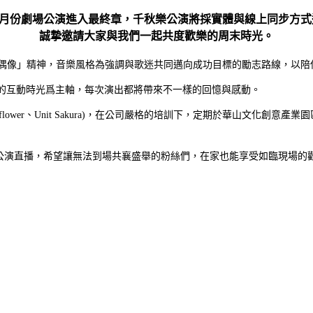
3.1月份劇場公演進入最終章，千秋樂公演將採實體與線上同步方
誠摯邀請大家與我們一起共度歡樂的周末時光。
以面對面的偶像」精神，音樂風格為強調與歌迷共同邁向成功目標的勵志路線，
性的互動時光爲主軸，每次演出都將帶來不一樣的回憶與感動。
、Unit Bellflower、Unit Sakura)，在公司嚴格的培訓下，定期於
》線上公演直播，希望讓無法到場共襄盛舉的粉絲們，在家也能享受如臨現