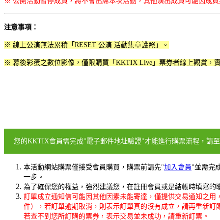
※ 公開活動暫停成員，將不會出席本次活動，其他演出成員可能因成
注意事項：
※ 線上公演無法累積「RESET 公演 活動集章護照」。
※ 幕後彩蛋之數位影像，僅限購買「KKTIX Live」票券者線上觀
您的KKTIX會員需完成"電子郵件地址驗證"才能進行購票流程，請至
本活動網站購票僅接受會員購買，購票前請先"
加入會員
"並需完成
一步
。
為了確保您的權益，強烈建議您，在註冊會員或是結帳時填寫的聯絡
訂單成立通知信可能因其他因素未能寄達，僅提供交易通知之用
件），若訂單逾期取消，則表示訂單真的沒有成立，請再重新訂
若查不到您所訂購的票券，表示交易並未成功，請重新訂票。