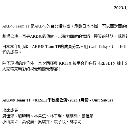
202
AKB48 Team TP是AKB48的台北姐妹團，承襲日本本團「可
劇場公演一直是AKB48的傳統，以熱力四射的舞蹈、爆笑的談話、感
自2020年9月起，AKB48 Team TP的成員分為三組 (Unit Daisy
們的成長。
除了現場的座位外，本次同樣與 KKTIX 攜手合作進行《RESET
大家帶來精彩的視覺和聽覺饗宴！
AKB48 Team TP <RESET千秋樂公演>2023.1月份 - Unit Sakura
出席成員：
周佳郁、劉曉晴、林易沄、林于馨、張羽翎、鄭佳郁
小山美玲、高硯晨、吳騏卉、袁子筑、林亭莉