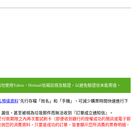
用Yahoo、Hotmail信箱註冊及驗證，以避免驗證信未能寄達。
名預填資料
"先行存檔「姓名」和「手機」，可減少購票時間快速進行下
擋信、漏信，甚至被視為垃圾郵件而無法收到『訂單成立通知信』。
於付款期限之內再次嘗試刷卡（即便收到銀行的授權成功的簡訊或電子郵
查詢您的消費資料，只要是成功的訂單，皆會顯示您所消費的票券明細，