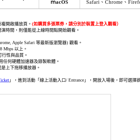
ｍacOS
Safari、Chrome、Firef
重複開啟播放頁。
(如購買多張票券，請分別於裝置上登入觀看）
開演時間，則僅能從上線時間點開始觀看。
ome, Apple Safari 等最新版瀏覽器) 觀看。
Mbps 以上。
看可行性與品質。
勿使用任何硬體加速器及錄製軟體。
或是上下拖移播放器。
cket
」，進到活動「線上活動入口/ Entrance」，開放入場後，即可