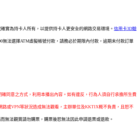
號確實為持卡人所有，以提供持卡人更安全的網路交易環境。
信用卡
3D
驗
00
無法選擇
ATM
虛擬帳號付款
，請
務必於期限內付款，逾期未付款訂單
明確同意之方式，利用本播出內容。如有違反，行為人須自行承擔所生費
、網路或VPN等狀況造成無法觀看，主辦單位及KKTIX概不負責，且恕不
腦而無法觀賞請勿購票，購票後恕無法因此申請退票或退款。