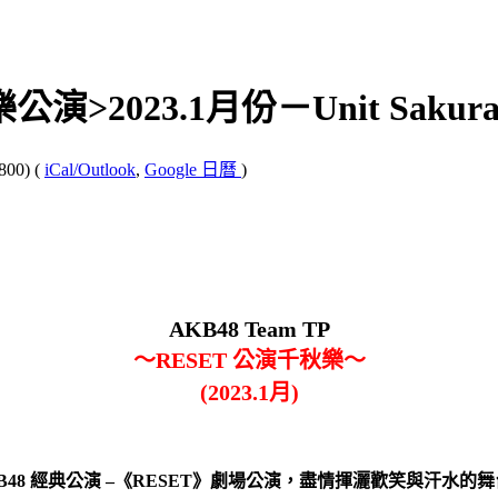
樂公演>2023.1月份－Unit Sakur
800)
(
iCal/Outlook
,
Google 日曆
)
AKB48 Team TP
～
RESET
公演千秋樂～
(2023.1
月
)
B48 經典公演 –
《RESET》劇場公演，盡情揮灑歡笑與汗水的舞