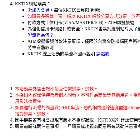
KKTIX網站購票：
需
加入會員
，每位KKTIX會員限購4張
如購買多張線上票，請以 KKTIX 帳號分享方式分票，於不
付款方式：信用卡(VISA/MASTER/JCB)、ATM虛擬帳號
為強化信用卡網路付款安全，KKTIX
售票系統網站導入了
證流程為何？
ATM虛擬帳號付款注意事項：僅限於台灣金融機構開戶所
將會自動取消
KKTIX 線上活動購票流程圖示說明
請點我
本活動票券售出恕不接受任何退票、退款。
本播出內容僅供持票者個人觀看，不可作為商業等其他用途。為
用及法律責任。
如要進行流暢的高畫質(FHD)串流，您的網路連線速度需達8 Mb
接受退票、退款。
因手機裝置有機會出現有版本不相容狀況，KKTIX強烈建議使
購票前請詳閱注意事項，一旦購票成功視為同意所有活動注意事